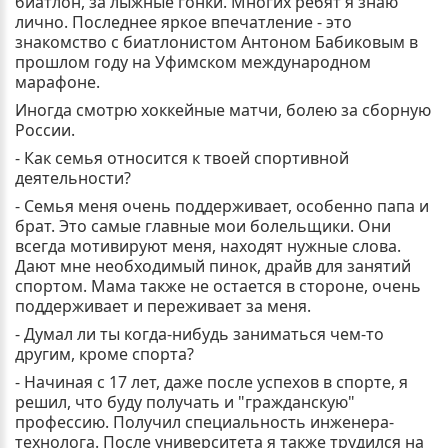
биатлон, за лыжные гонки. Многих ребят я знаю
лично. Последнее яркое впечатление - это
знакомство с биатлонистом Антоном Бабиковым в
прошлом году на Уфимском международном
марафоне.
Иногда смотрю хоккейные матчи, болею за сборную
России.
- Как семья относится к твоей спортивной
деятельности?
- Семья меня очень поддерживает, особенно папа и
брат. Это самые главные мои болельщики. Они
всегда мотивируют меня, находят нужные слова.
Дают мне необходимый пинок, драйв для занятий
спортом. Мама также не остается в стороне, очень
поддерживает и переживает за меня.
- Думал ли ты когда-нибудь заниматься чем-то
другим, кроме спорта?
- Начиная с 17 лет, даже после успехов в спорте, я
решил, что буду получать и "гражданскую"
профессию. Получил специальность инженера-
технолога. После университета я также трудился на